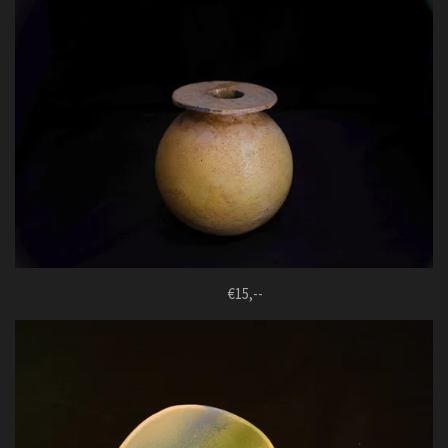
€15,--